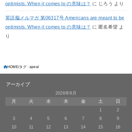
optimists. When it comes to の意味は？
に
じろう
より
英語脳メルマガ 第06317号 Americans are meant to be
optimists. When it comes to の意味は？
に
匿名希望
よ
り
HOME
タグ : apeal
アーカイブ
2026年8月
月
火
水
木
金
土
日
1
2
3
4
5
6
7
8
9
10
11
12
13
14
15
16