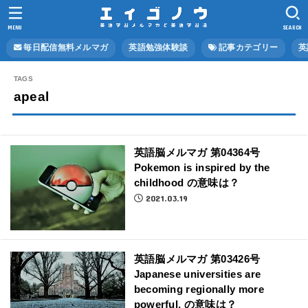
MENU
SEARCH
毎日配信無料メルマガ
英語勉強体験談
記事カテゴリー
英
apeal
英語脳メルマガ 第04364号
Pokemon is inspired by the
childhood の意味は？
2021.03.19
英語脳メルマガ 第03426号
Japanese universities are
becoming regionally more
powerful. の意味は？