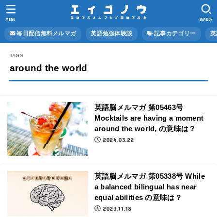
MENU
SEARCH
毎日配信無料メルマガ
英語勉強体験談
記事カテゴリー
英
around the world
英語脳メルマガ 第05463号
Mocktails are having a moment
around the world, の意味は？
2024.03.22
英語脳メルマガ 第05338号 While
a balanced bilingual has near
equal abilities の意味は？
2023.11.18