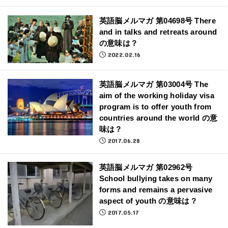
英語脳メルマガ 第04698号 There
and in talks and retreats around
の意味は？
2022.02.16
英語脳メルマガ 第03004号 The
aim of the working holiday visa
program is to offer youth from
countries around the world の意
味は？
2017.06.28
英語脳メルマガ 第02962号
School bullying takes on many
forms and remains a pervasive
aspect of youth の意味は？
2017.05.17