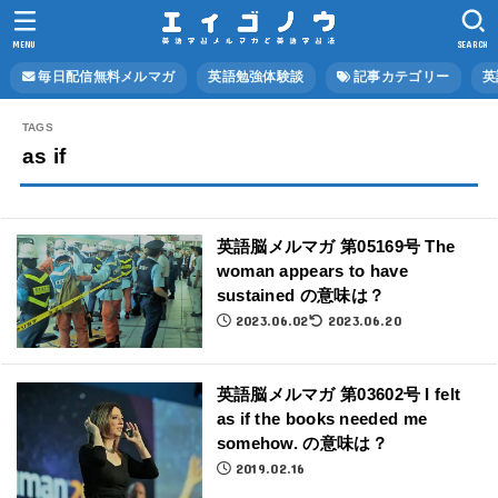
MENU
SEARCH
毎日配信無料メルマガ
英語勉強体験談
記事カテゴリー
英
as if
英語脳メルマガ 第05169号 The
woman appears to have
sustained の意味は？
2023.06.02
2023.06.20
英語脳メルマガ 第03602号 I felt
as if the books needed me
somehow. の意味は？
2019.02.16