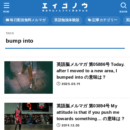
MENU
SEARCH
毎日配信無料メルマガ
英語勉強体験談
記事カテゴリー
英
bump into
英語脳メルマガ 第05886号 Today.
after I moved to a new area, I
bumped into の意味は？
2025.05.19
英語脳メルマガ 第03894号 My
attitude is that if you push me
towards something… の意味は？
2019.12.05