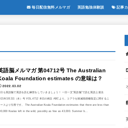
毎日配信無料メルマガ
英語勉強体験談
記事カ
英語脳メルマガ 第04712号 The Australian
Koala Foundation estimates の意味は？
2022.03.02
今日も英語脳で英語を読む練習をしていきましょう！ 一日一文“英語脳”で読む英語上達法
021年3月2日（水）号 VOL.4712 本日の例文 ABCより。コアラを雑滅危惧種指定に関するニ
ースより引用です。 The Australian Koala Foundation estimates that there are less than
00,000 Koalas left in the wild, possibly as few as 43,000. Summer b...