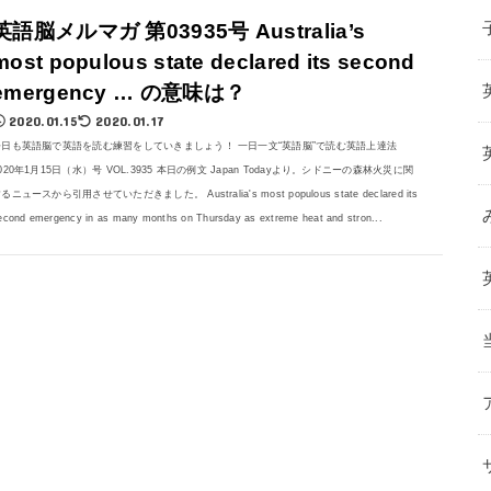
英語脳メルマガ 第03935号 Australia’s
most populous state declared its second
emergency … の意味は？
2020.01.15
2020.01.17
今日も英語脳で英語を読む練習をしていきましょう！ 一日一文“英語脳”で読む英語上達法
020年1月15日（水）号 VOL.3935 本日の例文 Japan Todayより。シドニーの森林火災に関
るニュースから引用させていただきました。 Australia's most populous state declared its
econd emergency in as many months on Thursday as extreme heat and stron...