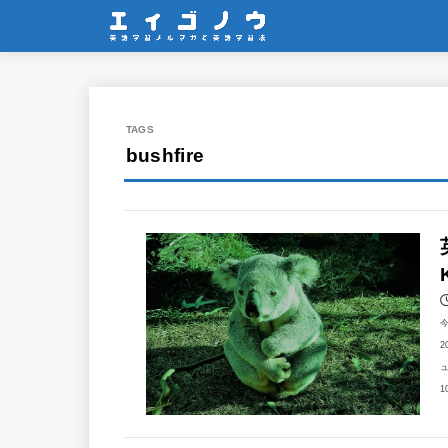
bushfire
2
ュ
1