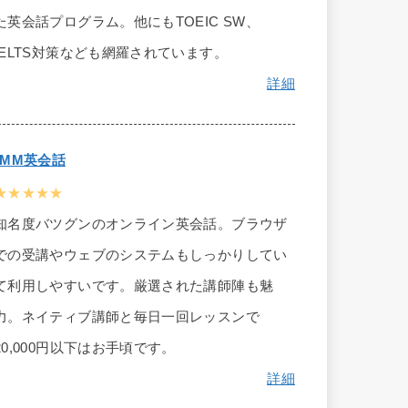
た英会話プログラム。他にもTOEIC SW、
IELTS対策なども網羅されています。
詳細
DMM英会話
★★★★★
知名度バツグンのオンライン英会話。ブラウザ
での受講やウェブのシステムもしっかりしてい
て利用しやすいです。厳選された講師陣も魅
力。ネイティブ講師と毎日一回レッスンで
20,000円以下はお手頃です。
詳細