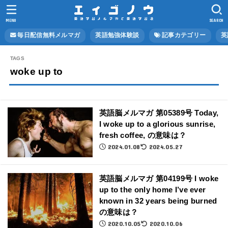
MENU
SEARCH
毎日配信無料メルマガ
英語勉強体験談
記事カテゴリー
英
woke up to
英語脳メルマガ 第05389号 Today,
I woke up to a glorious sunrise,
fresh coffee, の意味は？
2024.01.08
2024.05.27
英語脳メルマガ 第04199号 I woke
up to the only home I’ve ever
known in 32 years being burned
の意味は？
2020.10.05
2020.10.06