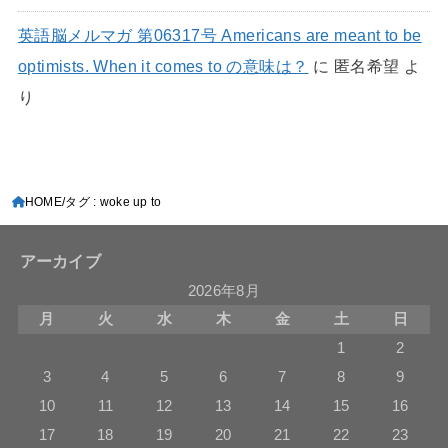
英語脳メルマガ 第06317号 Americans are meant to be
optimists. When it comes to の意味は？
に
匿名希望
よ
り
HOME
タグ : woke up to
アーカイブ
2026年8月
月
火
水
木
金
土
日
1
2
3
4
5
6
7
8
9
10
11
12
13
14
15
16
17
18
19
20
21
22
23