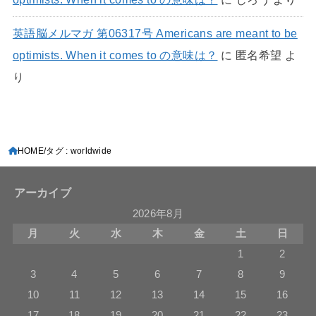
英語脳メルマガ 第06317号 Americans are meant to be
optimists. When it comes to の意味は？
に
匿名希望
よ
り
HOME
タグ : worldwide
アーカイブ
2026年8月
月
火
水
木
金
土
日
1
2
3
4
5
6
7
8
9
10
11
12
13
14
15
16
17
18
19
20
21
22
23