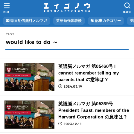
MENU
SEARCH
毎日配信無料メルマガ
英語勉強体験談
記事カテゴリー
英
would like to do ～
英語脳メルマガ 第05460号 I
cannot remember telling my
parents that の意味は？
2024.03.19
英語脳メルマガ 第05369号
President Faust, members of the
Harvard Corporation の意味は？
2023.12.19