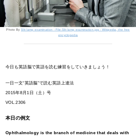
Photo By
Slit lamp examination - File:Slit lamp examination.jpg - Wikipedia, the free
encyclopedia
今日も英語脳で英語を読む練習をしていきましょう！
一日一文“英語脳”で読む英語上達法
2015年8月1日（土）号
VOL.2306
本日の例文
Ophthalmology is the branch of medicine that deals with