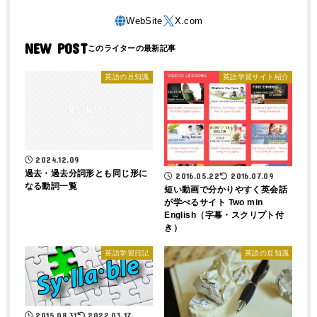
NEW POST
英語の豆知識
英語学習サイト紹介
2024.12.09
過去・過去分詞形とも同じ形に
2016.05.22
2016.07.09
なる動詞一覧
短い動画で分かりやすく英会話
が学べるサイト Two min
English（字幕・スクリプト付
き）
英語学習日記
英語の豆知識
2015.08.31
2022.03.17