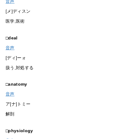
音声
[メ]ディスン
医学,医術
□
deal
音声
[ディ]ーォ
扱う,対処する
□
anatomy
音声
ア[ナ]トミー
解剖
□
physiology