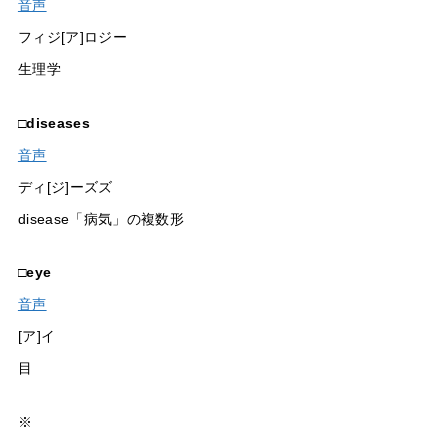
音声
フィジ[ア]ロジー
生理学
□
diseases
音声
ディ[ジ]ーズズ
disease「病気」の複数形
□
eye
音声
[ア]イ
目
※