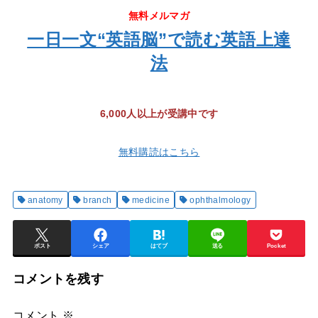
無料メルマガ
一日一文“英語脳”で読む英語上達
法
6,000人以上が受講中です
無料購読はこちら
anatomy
branch
medicine
ophthalmology
ポスト
シェア
はてブ
送る
Pocket
コメントを残す
コメント
※