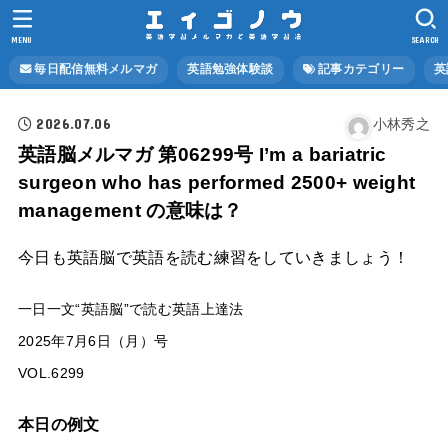
MENU
SEARCH
毎日配信無料メルマガ
英語勉強体験談
記事カテゴリー
英
2026.07.06
小林秀之
英語脳メルマガ 第06299号 I’m a bariatric
surgeon who has performed 2500+ weight
management の意味は？
今日も英語脳で英語を読む練習をしていきましょう！
一日一文“英語脳”で読む英語上達法
2025年7月6日（月）号
VOL.6299
本日の例文