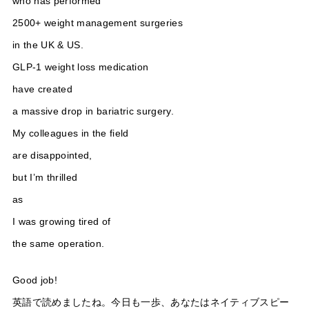
who has performed
2500+ weight management surgeries
in the UK & US.
GLP-1 weight loss medication
have created
a massive drop in bariatric surgery.
My colleagues in the field
are disappointed,
but I’m thrilled
as
I was growing tired of
the same operation.
Good job!
英語で読めましたね。今日も一歩、あなたはネイティブスピー