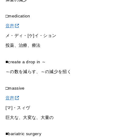
□medication
音声
メ・ディ・[ケ]イ・ション
投薬、治療、療法
■create a drop in ～
～の数を減らす、～の減少を招く
□massive
音声
[マ]・スィヴ
巨大な、大変な、大量の
■bariatric surgery