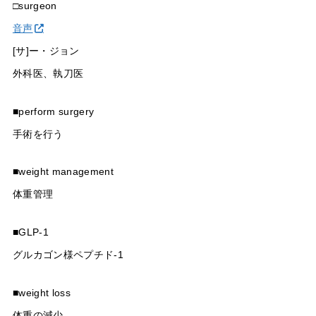
□surgeon
音声
[サ]ー・ジョン
外科医、執刀医
■perform surgery
手術を行う
■weight management
体重管理
■GLP-1
グルカゴン様ペプチド-1
■weight loss
体重の減少