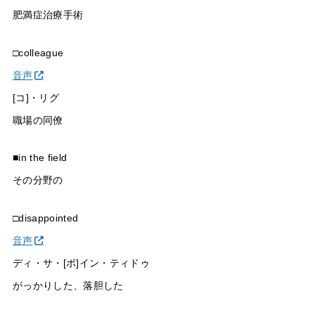
肥満症治療手術
□colleague
音声
[コ]・リグ
職場の同僚
■in the field
その分野の
□disappointed
音声
ディ・サ・[ポ]イン・ティドゥ
がっかりした、落胆した