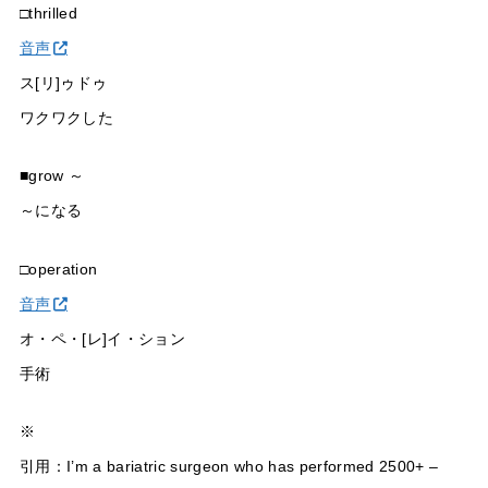
□thrilled
音声
ス[リ]ゥドゥ
ワクワクした
■grow ～
～になる
□operation
音声
オ・ペ・[レ]イ・ション
手術
※
引用：I’m a bariatric surgeon who has performed 2500+ –