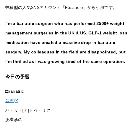
投稿型の人気SNSアカウント「Fesshole」から引用です。
I’m a bariatric surgeon who has performed 2500+ weight
management surgeries in the UK & US. GLP-1 weight loss
medication have created a massive drop in bariatric
surgery. My colleagues in the field are disappointed, but
I’m thrilled as I was growing tired of the same operation.
今日の予習
□bariatric
音声
バ・リ・[ア]トゥ・リク
肥満学の