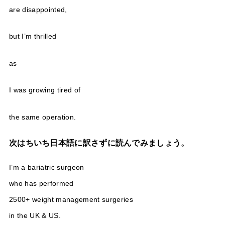
are disappointed,
but I’m thrilled
as
I was growing tired of
the same operation.
次はちいち日本語に訳さずに読んでみましょう。
I’m a bariatric surgeon
who has performed
2500+ weight management surgeries
in the UK & US.