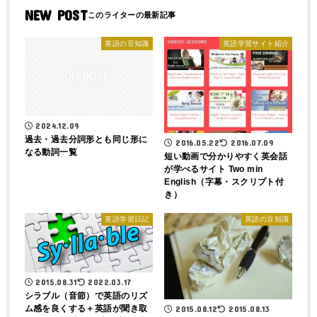
NEW POST
英語の豆知識
英語学習サイト紹介
2024.12.09
過去・過去分詞形とも同じ形に
2016.05.22
2016.07.09
なる動詞一覧
短い動画で分かりやすく英会話
が学べるサイト Two min
English（字幕・スクリプト付
き）
英語学習日記
英語の豆知識
2015.08.31
2022.03.17
シラブル（音節）で英語のリズ
ム感を良くする＋英語が聞き取
2015.08.12
2015.08.13