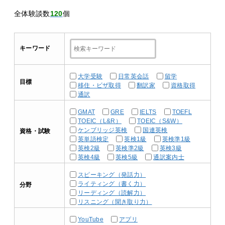
全体験談数
120
個
キーワード
大学受験
日常英会話
留学
目標
移住・ビザ取得
翻訳家
資格取得
通訳
GMAT
GRE
IELTS
TOEFL
TOEIC（L&R）
TOEIC（S&W）
ケンブリッジ英検
国連英検
資格・試験
英単語検定
英検1級
英検準1級
英検2級
英検準2級
英検3級
英検4級
英検5級
通訳案内士
スピーキング（発話力）
ライティング（書く力）
分野
リーディング（読解力）
リスニング（聞き取り力）
YouTube
アプリ