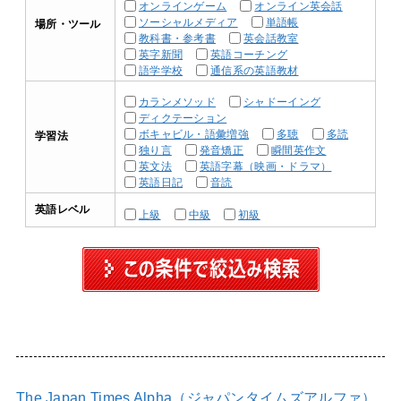
オンラインゲーム
オンライン英会話
ソーシャルメディア
単語帳
場所・ツール
教科書・参考書
英会話教室
英字新聞
英語コーチング
語学学校
通信系の英語教材
カランメソッド
シャドーイング
ディクテーション
ボキャビル・語彙増強
多聴
多読
学習法
独り言
発音矯正
瞬間英作文
英文法
英語字幕（映画・ドラマ）
英語日記
音読
英語レベル
上級
中級
初級
The Japan Times Alpha（ジャパンタイムズアルファ）