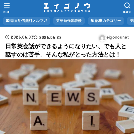
MENU
SEARCH
毎日配信無料メルマガ
英語勉強体験談
記事カテゴリー
英
2026.06.03
2026.06.22
eigonounet
日常英会話ができるようになりたい、でも人と
話すのは苦手。そんな私がとった方法とは！