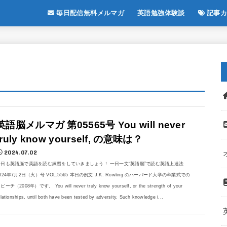
毎日配信無料メルマガ
英語勉強体験談
記事カ
英語脳メルマガ 第05565号 You will never
truly know yourself, の意味は？
2024.07.02
今日も英語脳で英語を読む練習をしていきましょう！ 一日一文“英語脳”で読む英語上達法
024年7月2日（火）号 VOL.5565 本日の例文 J.K. Rowling のハーバード大学の卒業式での
ピーチ（2008年）です。 You will never truly know yourself, or the strength of your
elationships, until both have been tested by adversity. Such knowledge i...