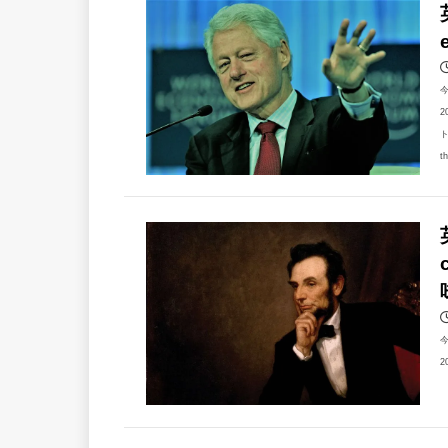
2
ト
t
2