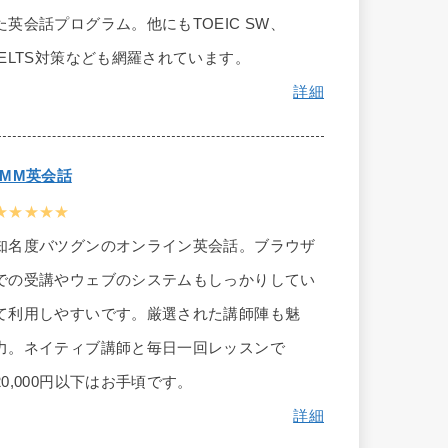
た英会話プログラム。他にもTOEIC SW、
IELTS対策なども網羅されています。
詳細
DMM英会話
★★★★★
知名度バツグンのオンライン英会話。ブラウザ
での受講やウェブのシステムもしっかりしてい
て利用しやすいです。厳選された講師陣も魅
力。ネイティブ講師と毎日一回レッスンで
20,000円以下はお手頃です。
詳細