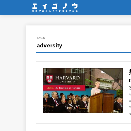
adversity
2
ス
r