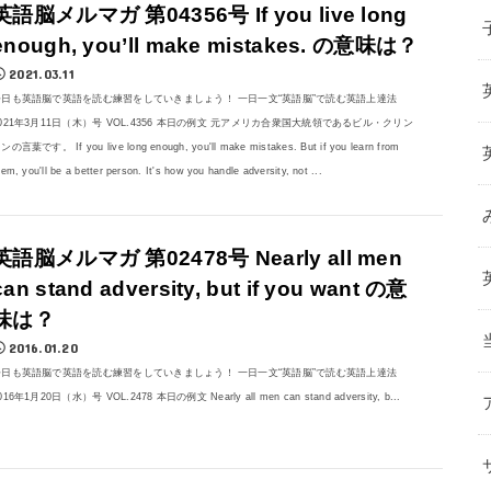
英語脳メルマガ 第04356号 If you live long
enough, you’ll make mistakes. の意味は？
2021.03.11
今日も英語脳で英語を読む練習をしていきましょう！ 一日一文“英語脳”で読む英語上達法
021年3月11日（木）号 VOL.4356 本日の例文 元アメリカ合衆国大統領であるビル・クリン
ンの言葉です。 If you live long enough, you'll make mistakes. But if you learn from
hem, you'll be a better person. It's how you handle adversity, not ...
英語脳メルマガ 第02478号 Nearly all men
can stand adversity, but if you want の意
味は？
2016.01.20
今日も英語脳で英語を読む練習をしていきましょう！ 一日一文“英語脳”で読む英語上達法
016年1月20日（水）号 VOL.2478 本日の例文 Nearly all men can stand adversity, b...