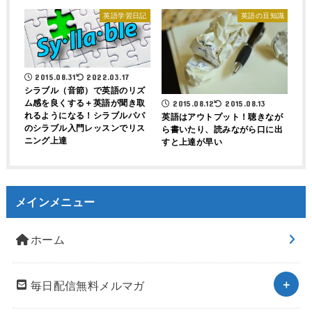
英語学習日記
英語の豆知識
2015.08.31
2022.03.17
シラブル（音節）で英語のリズ
ム感を良くする＋英語が聞き取
2015.08.12
2015.08.13
れるようになる！シラブルパパ
英語はアウトプット！聴きなが
のシラブル入門レッスンでリス
ら書いたり、読みながら口に出
ニング上達
すと上達が早い
メインメニュー
ホーム
毎日配信無料メルマガ