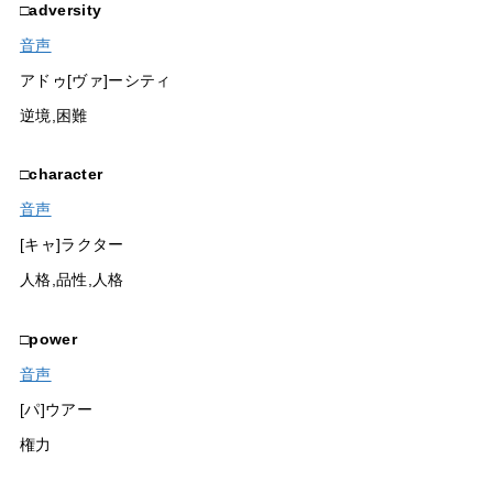
□
adversity
音声
アドゥ[ヴァ]ーシティ
逆境,困難
□
character
音声
[キャ]ラクター
人格,品性,人格
□
power
音声
[パ]ウアー
権力