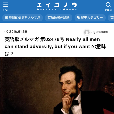
MENU
SEARCH
毎日配信無料メルマガ
英語勉強体験談
記事カテゴリー
英
2016.01.20
eigonounet
英語脳メルマガ 第02478号 Nearly all men
can stand adversity, but if you want の意味
は？