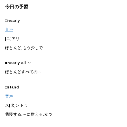
今日の予習
□
nearly
音声
[ニ]アリ
ほとんど,もう少しで
■
nearly all ～
ほとんどすべての～
□
stand
音声
ス[タ]ンドゥ
我慢する,～に耐える,立つ