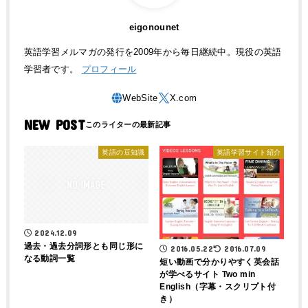
eigonounet
英語学習メルマガの発行を2009年から毎日継続中。現役の英語
学習者です。
プロフィール
NEW POST
英語の豆知識
英語学習サイト紹介
2024.12.09
過去・過去分詞形とも同じ形に
2016.05.22
2016.07.09
なる動詞一覧
短い動画で分かりやすく英会話
が学べるサイト Two min
English（字幕・スクリプト付
き）