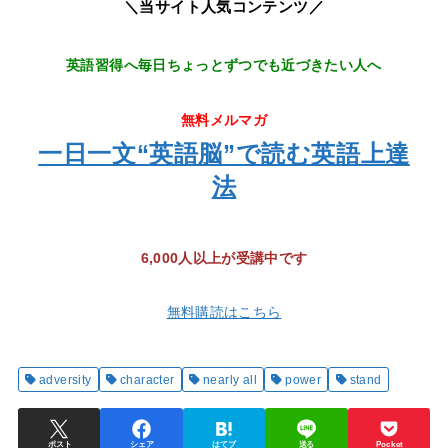
＼当サイト人気コンテンツ／
英語習得へ毎日ちょっとずつでも近づきたい人へ
無料メルマガ
一日一文“英語脳”で読む英語上達
法
6,000人以上が受講中です
無料購読はこちら
adversity
character
nearly all
power
stand
ポスト
シェア
はてブ
送る
Pocket