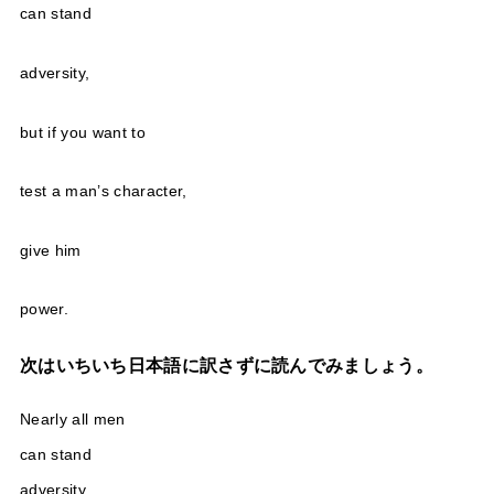
can stand
adversity,
but if you want to
test a man’s character,
give him
power.
次はいちいち日本語に訳さずに読んでみましょう。
Nearly all men
can stand
adversity,