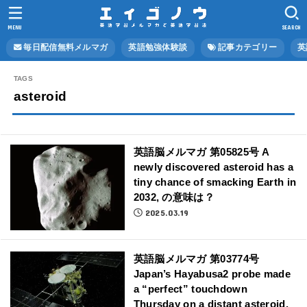
MENU
SEARCH
毎日配信無料メルマガ
英語勉強体験談
記事カテゴリー
英
asteroid
英語脳メルマガ 第05825号 A
newly discovered asteroid has a
tiny chance of smacking Earth in
2032, の意味は？
2025.03.19
英語脳メルマガ 第03774号
Japan’s Hayabusa2 probe made
a “perfect” touchdown
Thursday on a distant asteroid.