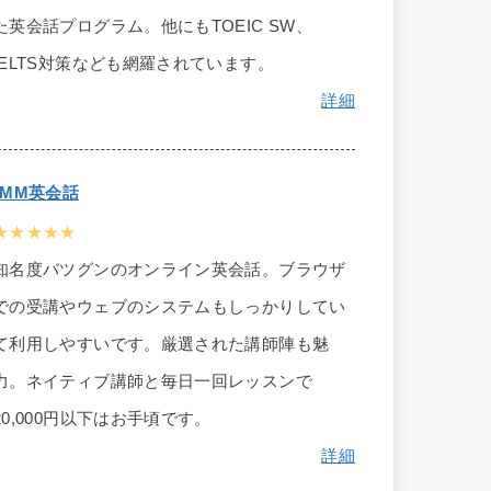
た英会話プログラム。他にもTOEIC SW、
IELTS対策なども網羅されています。
詳細
DMM英会話
★★★★★
知名度バツグンのオンライン英会話。ブラウザ
での受講やウェブのシステムもしっかりしてい
て利用しやすいです。厳選された講師陣も魅
力。ネイティブ講師と毎日一回レッスンで
20,000円以下はお手頃です。
詳細