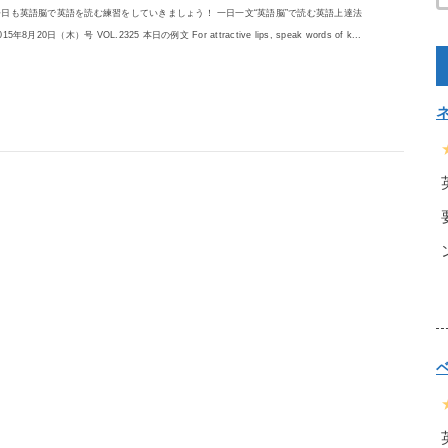
今日も英語脳で英語を読む練習をしていきましょう！ 一日一文“英語脳”で読む英語上達法
015年8月20日（木）号 VOL.2325 本日の例文 For attractive lips, speak words of k...