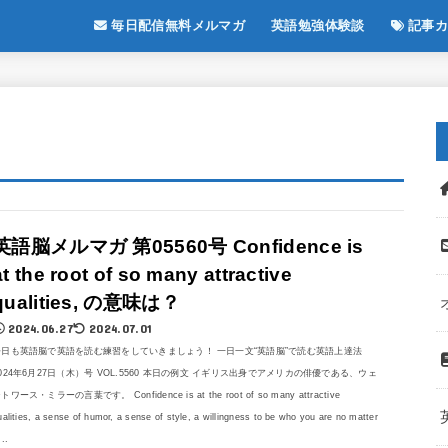
毎日配信無料メルマガ
英語勉強体験談
記事カ
英語脳メルマガ 第05560号 Confidence is
at the root of so many attractive
qualities, の意味は？
2024.06.27
2024.07.01
今日も英語脳で英語を読む練習をしていきましょう！ 一日一文“英語脳”で読む英語上達法
024年6月27日（木）号 VOL.5560 本日の例文 イギリス出身でアメリカの俳優である、ウェ
トワース・ミラーの言葉です。 Confidence is at the root of so many attractive
ualities, a sense of humor, a sense of style, a willingness to be who you are no matter
...