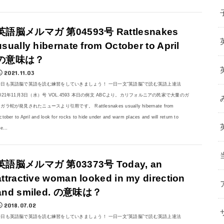
英語脳メルマガ 第04593号 Rattlesnakes
usually hibernate from October to April
の意味は？
2021.11.03
今日も英語脳で英語を読む練習をしていきましょう！ 一日一文“英語脳”で読む英語上達法
021年11月3日（水）号 VOL.4593 本日の例文 ABCより。カリフォルニアの民家で大量のガ
ガラ蛇が発見されたニュースより引用です。 Rattlesnakes usually hibernate from
ctober to April and look for rocks to hide under and warm places and will return to
e...
英語脳メルマガ 第03373号 Today, an
attractive woman looked in my direction
and smiled. の意味は？
2018.07.02
今日も英語脳で英語を読む練習をしていきましょう！ 一日一文“英語脳”で読む英語上達法