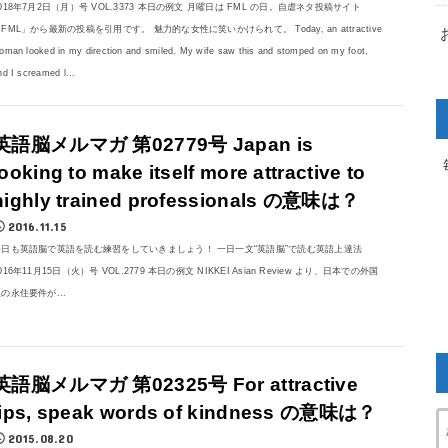
018年7月2日（月）号 VOL.3373 本日の例文 月曜日は FML の日。自虐ネタ投稿サイト
FML」から最新の投稿を引用です。 魅力的な女性に笑いかけられて。 Today, an attractive
oman looked in my direction and smiled. My wife saw this and stomped on my foot,
nd I screamed l...
英語脳メルマガ 第02779号 Japan is
looking to make itself more attractive to
highly trained professionals の意味は？
2016.11.15
今日も英語脳で英語を読む練習をしていきましょう！ 一日一文“英語脳”で読む英語上達法
016年11月15日（火）号 VOL.2779 本日の例文 NIKKEI Asian Review より、日本での外国
の永住要件が...
英語脳メルマガ 第02325号 For attractive
lips, speak words of kindness の意味は？
2015.08.20