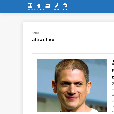
attractive
2
ン
q
w