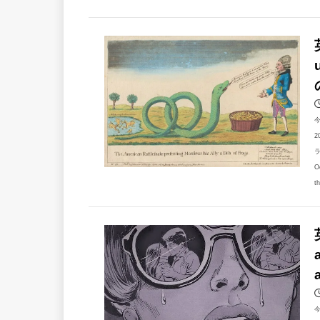
2
ラ
O
th