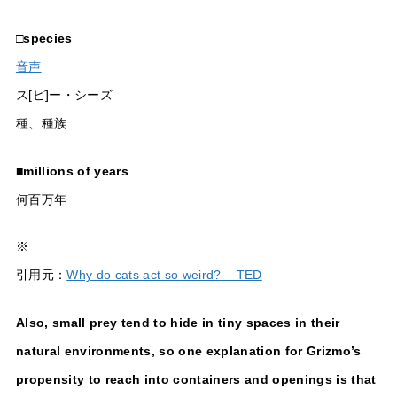
□
species
音声
ス[ピ]ー・シーズ
種、種族
■
millions of years
何百万年
※
引用元：
Why do cats act so weird? – TED
Also, small prey tend to hide in tiny spaces in their
natural environments, so one explanation for Grizmo’s
propensity to reach into containers and openings is that