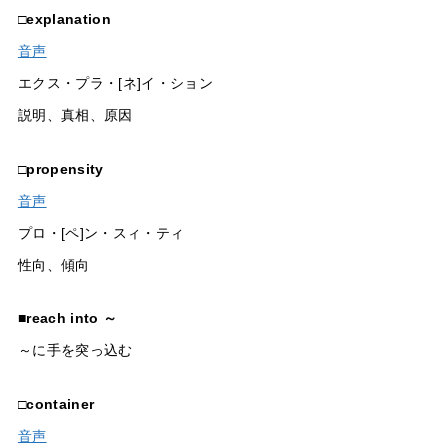
□
explanation
音声
エクス・プラ・[ネ]イ・ション
説明、真相、原因
□
propensity
音声
プロ・[ペ]ン・スィ・ティ
性向、傾向
■
reach into ～
～に手を突っ込む
□
container
音声