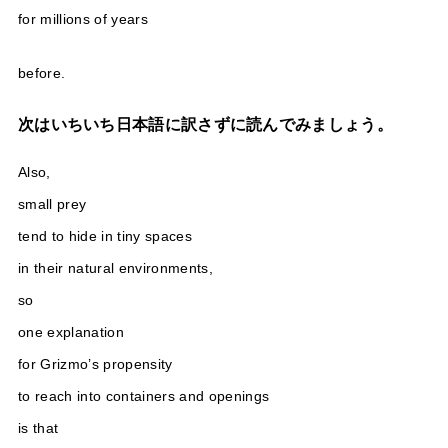
for millions of years
before.
次はいちいち日本語に訳さずに読んでみましょう。
Also,
small prey
tend to hide in tiny spaces
in their natural environments,
so
one explanation
for Grizmo’s propensity
to reach into containers and openings
is that