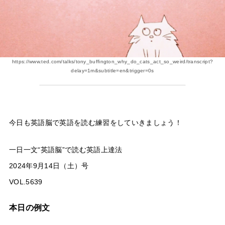
https://www.ted.com/talks/tony_buffington_why_do_cats_act_so_weird/transcript?
delay=1m&subtitle=en&trigger=0s
今日も英語脳で英語を読む練習をしていきましょう！
一日一文“英語脳”で読む英語上達法
2024年9月14日（土）号
VOL.5639
本日の例文