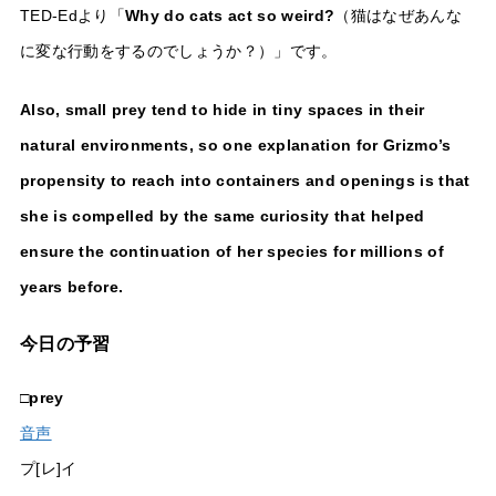
TED-Edより「
Why do cats act so weird?
（猫はなぜあんな
に変な行動をするのでしょうか？）」です。
Also, small prey tend to hide in tiny spaces in their
natural environments, so one explanation for Grizmo’s
propensity to reach into containers and openings is that
she is compelled by the same curiosity that helped
ensure the continuation of her species for millions of
years before.
今日の予習
□
prey
音声
プ[レ]イ