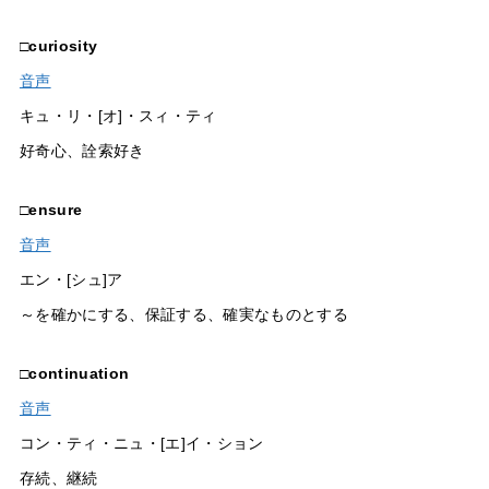
□
curiosity
音声
キュ・リ・[オ]・スィ・ティ
好奇心、詮索好き
□
ensure
音声
エン・[シュ]ア
～を確かにする、保証する、確実なものとする
□
continuation
音声
コン・ティ・ニュ・[エ]イ・ション
存続、継続