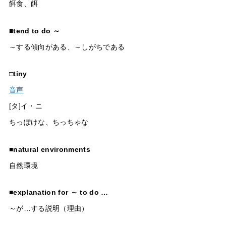
餌食、餌
■
tend to do ～
～する傾向がある、～しがちである
□
tiny
音声
[タ]イ・ニ
ちっぽけな、ちっちゃな
■
natural environments
自然環境
■
explanation for ～ to do …
～が…する説明（理由）