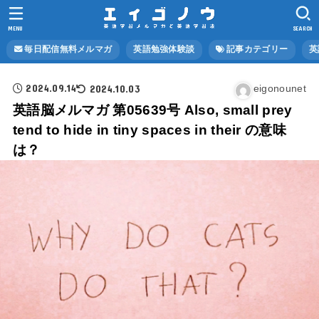
MENU
SEARCH
毎日配信無料メルマガ
英語勉強体験談
記事カテゴリー
英
2024.09.14
2024.10.03
eigonounet
英語脳メルマガ 第05639号 Also, small prey
tend to hide in tiny spaces in their の意味
は？