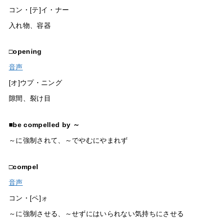
コン・[テ]イ・ナー
入れ物、容器
□
opening
音声
[オ]ウプ・ニング
隙間、裂け目
■
be compelled by ～
～に強制されて、～でやむにやまれず
□
compel
音声
コン・[ペ]ォ
～に強制させる、～せずにはいられない気持ちにさせる