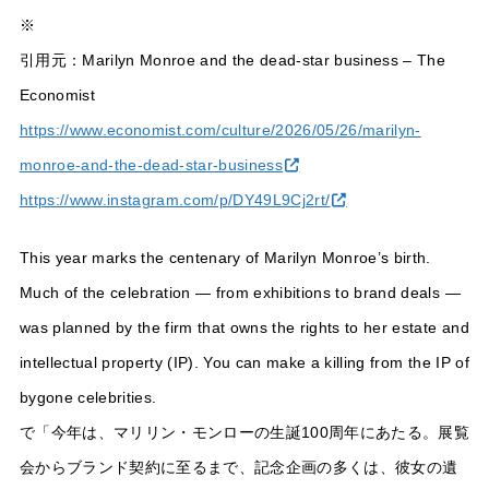
※
引用元：Marilyn Monroe and the dead-star business – The
Economist
https://www.economist.com/culture/2026/05/26/marilyn-
monroe-and-the-dead-star-business
https://www.instagram.com/p/DY49L9Cj2rt/
This year marks the centenary of Marilyn Monroe’s birth.
Much of the celebration — from exhibitions to brand deals —
was planned by the firm that owns the rights to her estate and
intellectual property (IP). You can make a killing from the IP of
bygone celebrities.
で「今年は、マリリン・モンローの生誕100周年にあたる。展覧
会からブランド契約に至るまで、記念企画の多くは、彼女の遺