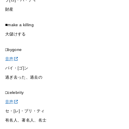
プ[ロ]・パ・ティ
財産
■make a killing
大儲けする
□bygone
音声
バイ・[ゴ]ン
過ぎ去った、過去の
□celebrity
音声
セ・[レ]・ブリ・ティ
有名人、著名人、名士