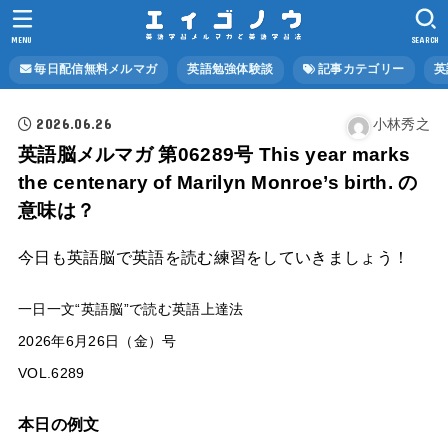
MENU
SEARCH
毎日配信無料メルマガ
英語勉強体験談
記事カテゴリー
英
2026.06.26
小林秀之
英語脳メルマガ 第06289号 This year marks
the centenary of Marilyn Monroe’s birth. の
意味は？
今日も英語脳で英語を読む練習をしていきましょう！
一日一文“英語脳”で読む英語上達法
2026年6月26日（金）号
VOL.6289
本日の例文