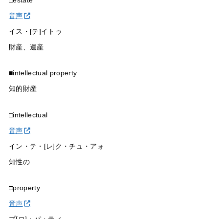
□estate
音声
イス・[テ]イトゥ
財産、遺産
■intellectual property
知的財産
□intellectual
音声
イン・テ・[レ]ク・チュ・アォ
知性の
□property
音声