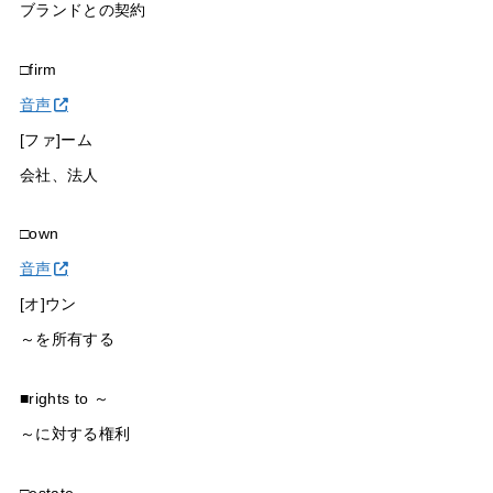
ブランドとの契約
□firm
音声
[ファ]ーム
会社、法人
□own
音声
[オ]ウン
～を所有する
■rights to ～
～に対する権利