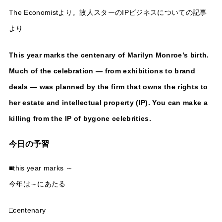
The Economistより。故人スターのIPビジネスについての記事
より
This year marks the centenary of Marilyn Monroe’s birth.
Much of the celebration — from exhibitions to brand
deals — was planned by the firm that owns the rights to
her estate and intellectual property (IP). You can make a
killing from the IP of bygone celebrities.
今日の予習
■this year marks ～
今年は～にあたる
□centenary