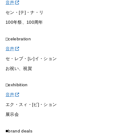
音声
セン・[テ]・ナ・リ
100年祭、100周年
□celebration
音声
セ・レブ・[レ]イ・ション
お祝い、祝賀
□exhibition
音声
エク・スィ・[ビ]・ション
展示会
■brand deals