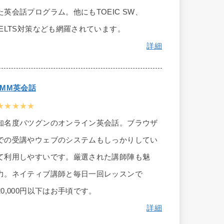
た英会話プログラム。他にもTOEIC SW、
IELTS対策なども網羅されています。
詳細
DMM英会話
★★★★★
知名度バツグンのオンライン英会話。ブラウザ
での受講やウェブのシステムもしっかりしてい
て利用しやすいです。厳選された講師陣も魅
力。ネイティブ講師と毎日一回レッスンで
20,000円以下はお手頃です。
詳細