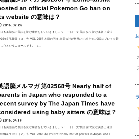
posted an official Pokemon Go ban on
its website の意味は？
2016.07.26
今日も英語脳で英語を読む練習をしていきましょう！ 一日一文“英語脳”で読む英語上達法
016年7月26日（火）号 VOL.2667 本日の例文 出雲大社が敷地内でポケモンGOのプレイを禁
したというニュースです。 Iz...
英語脳メルマガ 第02568号 Nearly half of
parents in Japan who responded to a
recent survey by The Japan Times have
considered using baby sitters の意味は？
2016.04.19
今日も英語脳で英語を読む練習をしていきましょう！ 一日一文“英語脳”で読む英語上達法
016年4月19日（火）号 VOL.2568 本日の例文 Nearly half of parents in Japan who r...