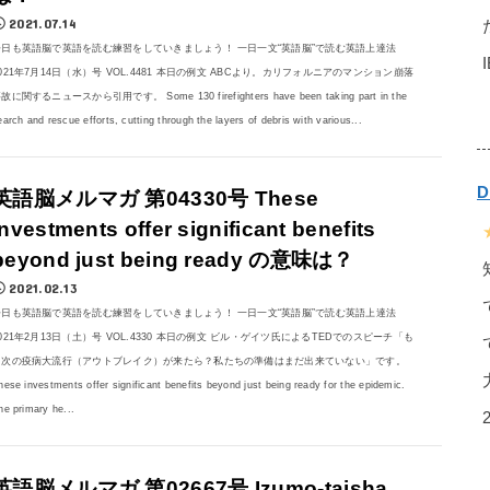
2021.07.14
今日も英語脳で英語を読む練習をしていきましょう！ 一日一文“英語脳”で読む英語上達法
021年7月14日（水）号 VOL.4481 本日の例文 ABCより。カリフォルニアのマンション崩落
故に関するニュースから引用です。 Some 130 firefighters have been taking part in the
earch and rescue efforts, cutting through the layers of debris with various...
英語脳メルマガ 第04330号 These
investments offer significant benefits
beyond just being ready の意味は？
2021.02.13
今日も英語脳で英語を読む練習をしていきましょう！ 一日一文“英語脳”で読む英語上達法
021年2月13日（土）号 VOL.4330 本日の例文 ビル・ゲイツ氏によるTEDでのスピーチ「も
し次の疫病大流行（アウトブレイク）が来たら？私たちの準備はまだ出来ていない」です。
hese investments offer significant benefits beyond just being ready for the epidemic.
he primary he...
英語脳メルマガ 第02667号 Izumo-taisha