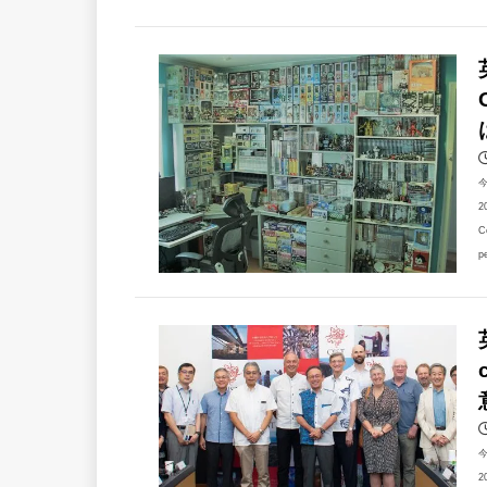
2
C
p
2