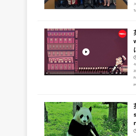
ス
T
2
P
p