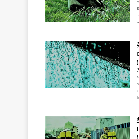
2
ン
n
2
る
t