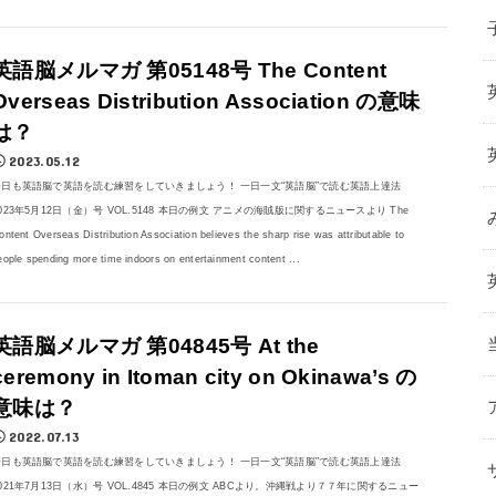
英語脳メルマガ 第05148号 The Content
Overseas Distribution Association の意味
は？
2023.05.12
今日も英語脳で英語を読む練習をしていきましょう！ 一日一文“英語脳”で読む英語上達法
023年5月12日（金）号 VOL.5148 本日の例文 アニメの海賊版に関するニュースより The
ontent Overseas Distribution Association believes the sharp rise was attributable to
eople spending more time indoors on entertainment content ...
英語脳メルマガ 第04845号 At the
ceremony in Itoman city on Okinawa’s の
意味は？
2022.07.13
今日も英語脳で英語を読む練習をしていきましょう！ 一日一文“英語脳”で読む英語上達法
021年7月13日（水）号 VOL.4845 本日の例文 ABCより。沖縄戦より７７年に関するニュー