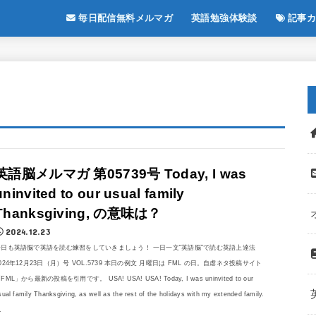
毎日配信無料メルマガ
英語勉強体験談
記事カ
英語脳メルマガ 第05739号 Today, I was
uninvited to our usual family
Thanksgiving, の意味は？
2024.12.23
今日も英語脳で英語を読む練習をしていきましょう！ 一日一文“英語脳”で読む英語上達法
024年12月23日（月）号 VOL.5739 本日の例文 月曜日は FML の日。自虐ネタ投稿サイト
FML」から最新の投稿を引用です。 USA! USA! USA! Today, I was uninvited to our
sual family Thanksgiving, as well as the rest of the holidays with my extended family.
.