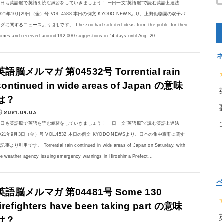
今日も英語脳で英語を読む練習をしていきましょう！ 一日一文“英語脳”で読む英語上達法
021年10月29日（金）号 VOL.4588 本日の例文 KYODO NEWSより。上野動物園の双子パ
ダに関するニュースより引用です。 The zoo had solicited ideas from the public for their
ames and received around 192,000 suggestions in 14 days until Aug. 20....
英語脳メルマガ 第04532号 Torrential rain
continued in wide areas of Japan の意味
は？
2021.09.03
今日も英語脳で英語を読む練習をしていきましょう！ 一日一文“英語脳”で読む英語上達法
021年9月3日（金）号 VOL.4532 本日の例文 KYODO NEWSより。日本の集中豪雨に関す
記事より引用です。 Torrential rain continued in wide areas of Japan on Saturday, with
he weather agency issuing emergency warnings in Hiroshima Prefect...
英語脳メルマガ 第04481号 Some 130
firefighters have been taking part の意味
は？