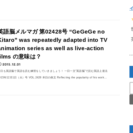
英語脳メルマガ 第02428号 “GeGeGe no
Kitaro” was repeatedly adapted into TV
animation series as well as live-action
films の意味は？
2015.12.01
今日も英語脳で英語を読む練習をしていきましょう！ 一日一文“英語脳”で読む英語上達法
015年12月1日（火）号 VOL.2428 本日の例文 Reflecting the popularity of his work...