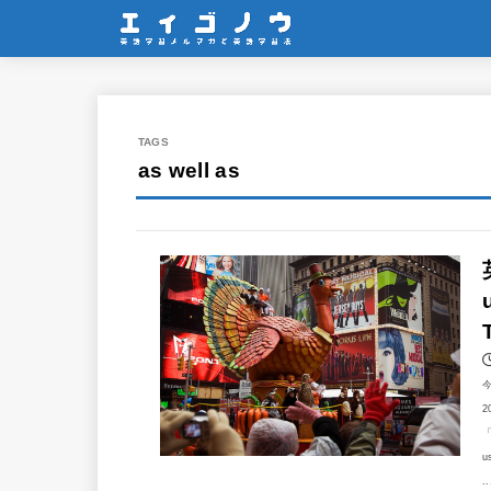
as well as
2
「
u
..