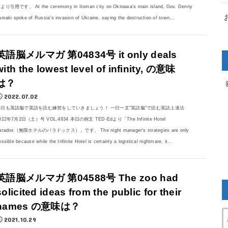
より引用です。 At the ceremony in Itoman city on Okinawa's main island, Gov. Denny
amaki spoke of Russia's invasion of Ukraine, saying the destruction of town...
英語脳メルマガ 第04834号 it only deals
with the lowest level of infinity, の意味
は？
2022.07.02
今日も英語脳で英語を読む練習をしていきましょう！ 一日一文“英語脳”で読む英語上達法
022年7月2日（土）号 VOL.4834 本日の例文 TED-Edより「The Infinite Hotel
aradox（無限ホテルのパラドックス）」です。 The night manager's strategies are only
ossible because while the Infinite Hotel is certainly a logistical nightmare, it...
英語脳メルマガ 第04588号 The zoo had
solicited ideas from the public for their
names の意味は？
2021.10.29