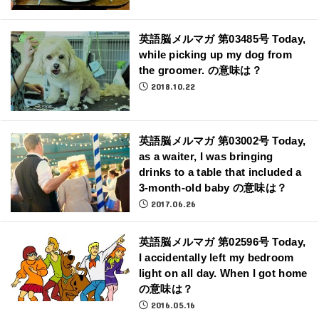
英語脳メルマガ 第03485号 Today,
while picking up my dog from
the groomer. の意味は？
2018.10.22
英語脳メルマガ 第03002号 Today,
as a waiter, I was bringing
drinks to a table that included a
3-month-old baby の意味は？
2017.06.26
英語脳メルマガ 第02596号 Today,
I accidentally left my bedroom
light on all day. When I got home
の意味は？
2016.05.16