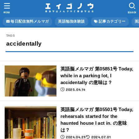
MENU
SEARCH
毎日配信無料メルマガ
英語勉強体験談
記事カテゴリー
英
accidentally
英語脳メルマガ 第05851号 Today,
while in a parking lot, I
accidentally の意味は？
2025.04.14
英語脳メルマガ 第05501号 Today,
rehearsals started for the
haunted house I act in. の意味
は？
2024.04.29
2024.07.01