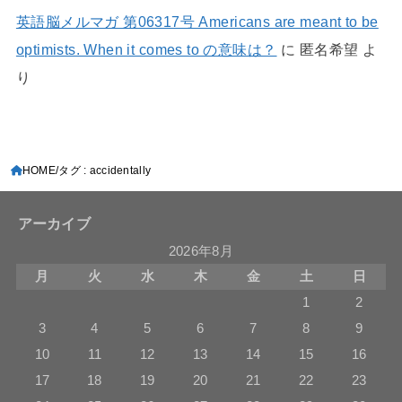
英語脳メルマガ 第06317号 Americans are meant to be
optimists. When it comes to の意味は？
に
匿名希望
よ
り
HOME
タグ : accidentally
アーカイブ
2026年8月
月
火
水
木
金
土
日
1
2
3
4
5
6
7
8
9
10
11
12
13
14
15
16
17
18
19
20
21
22
23